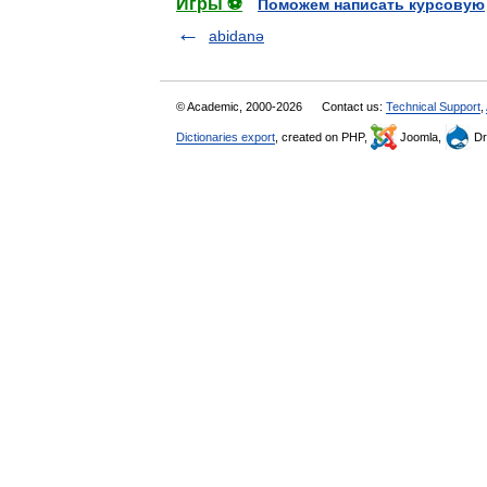
Игры ⚽
Поможем написать курсовую
abidanə
© Academic, 2000-2026
Contact us:
Technical Support
,
Dictionaries export
, created on PHP,
Joomla,
Dr