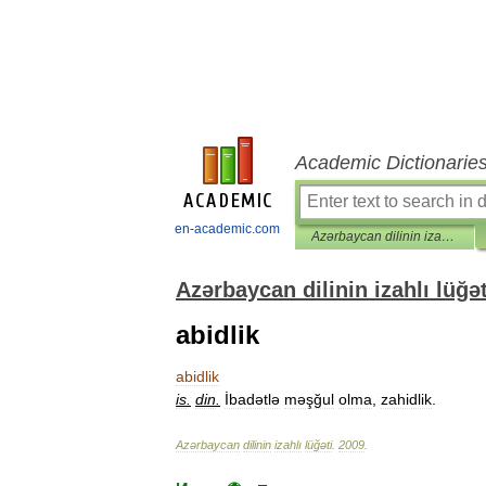
Academic Dictionarie
en-academic.com
Azərbaycan dilinin izahlı lüğəti
Azərbaycan dilinin izahlı lüğət
abidlik
abidlik
is
.
din
.
İbadətlə
məşğul
olma
,
zahidlik
.
Azərbaycan
dilinin
izahlı
lüğəti
.
2009
.