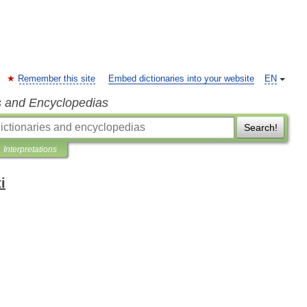
Remember this site
Embed dictionaries into your website
EN
s and Encyclopedias
Search!
Interpretations
i