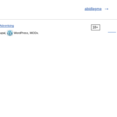
abidləşmə
Advertising
18+
upal,
WordPress, MODx.